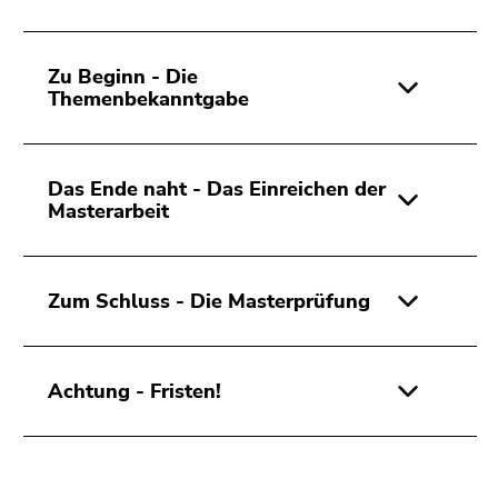
Seitenbereichs.
Zur
Übersicht
Zu Beginn - Die
der
Themenbekanntgabe
Seitenbereiche
Das Ende naht - Das Einreichen der
Masterarbeit
Zum Schluss - Die Masterprüfung
Achtung - Fristen!