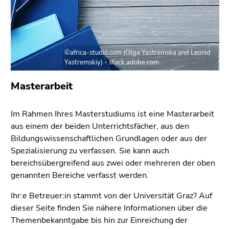
bestätigen
Sie diesen
Link.
Beginn
Zum
©africa-studio.com (Olga Yastremska and Leonid
des
Inhalt
Yastremskiy) - stock.adobe.com
Seitenbereichs:
(Zugriffstaste
Seitenbereiche:
Masterarbeit
1)
Zur
Positionsanzeige
Im Rahmen Ihres Masterstudiums ist eine Masterarbeit
(Zugriffstaste
aus einem der beiden Unterrichtsfächer, aus den
2)
Bildungswissenschaftlichen Grundlagen oder aus der
Zur
Spezialisierung zu verfassen. Sie kann auch
Hauptnavigation
bereichsübergreifend aus zwei oder mehreren der oben
(Zugriffstaste
genannten Bereiche verfasst werden.
3)
Zur
Ihr:e Betreuer:in stammt von der Universität Graz? Auf
Unternavigation
dieser Seite finden Sie nähere Informationen über die
(Zugriffstaste
Themenbekanntgabe bis hin zur Einreichung der