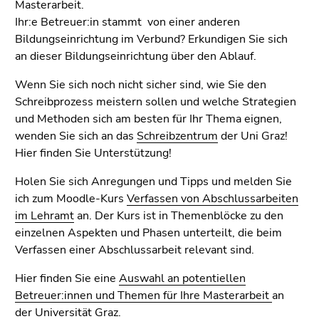
4)
Masterarbeit.
Zu
Ihr:e Betreuer:in stammt von einer anderen
den
Bildungseinrichtung im Verbund? Erkundigen Sie sich
Zusatzinformationen
an dieser Bildungseinrichtung über den Ablauf.
(Zugriffstaste
Wenn Sie sich noch nicht sicher sind, wie Sie den
5)
Schreibprozess meistern sollen und welche Strategien
Zu
und Methoden sich am besten für Ihr Thema eignen,
den
wenden Sie sich an das
Schreibzentrum
der Uni Graz!
Seiteneinstellungen
Hier finden Sie Unterstützung!
(Benutzer/Sprache)
(Zugriffstaste
Holen Sie sich Anregungen und Tipps und melden Sie
8)
ich zum Moodle-Kurs
Verfassen von Abschlussarbeiten
Zur
im Lehramt
an. Der Kurs ist in Themenblöcke zu den
Suche
einzelnen Aspekten und Phasen unterteilt, die beim
(Zugriffstaste
Verfassen einer Abschlussarbeit relevant sind.
9)
Hier finden Sie eine
Auswahl an potentiellen
Ende
Betreuer:innen und Themen für Ihre Masterarbeit
an
dieses
der Universität Graz.