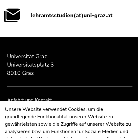
lehramtsstudien(at)uni-graz.at
Beginn
Ende
Ende
des
dieses
dieses
Seitenbereichs:
Seitenbereichs.
Seitenbereichs.
Universität Graz
Zusatzinformationen:
Zur
Zur
Universitätsplatz 3
Übersicht
Übersicht
8010 Graz
der
der
Seitenbereiche
Seitenbereiche
Anfahrt und Kontakt
Kommunikation und Öffentlichkeitsarbeit
Unsere Website verwendet Cookies, um die
grundlegende Funktionalität unserer Website zu
Moodle
gewährleisten sowie die Zugriffe auf unserer Website zu
UNIGRAZonline
analysieren bzw. um Funktionen für Soziale Medien und
Impressum