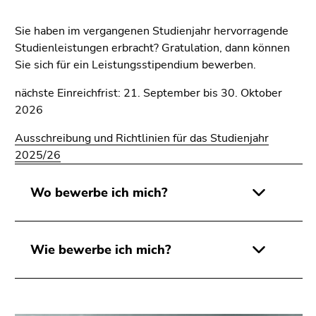
4)
Zu
Sie haben im vergangenen Studienjahr hervorragende
den
Studienleistungen erbracht? Gratulation, dann können
Zusatzinformationen
Sie sich für ein Leistungsstipendium bewerben.
(Zugriffstaste
5)
nächste Einreichfrist: 21. September bis 30. Oktober
Zu
2026
den
Ausschreibung und Richtlinien für das Studienjahr
Seiteneinstellungen
2025/26
(Benutzer/Sprache)
(Zugriffstaste
8)
Wo bewerbe ich mich?
Zur
Suche
(Zugriffstaste
Wie bewerbe ich mich?
9)
Ende
dieses