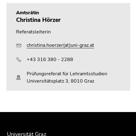
Amtsrätin
Christina Hörzer
Referatsleiterin
christina.hoerzer(at)uni-graz.at
+43 316 380 - 2288
Prüfungsreferat für Lehramtsstudien
Universitätsplatz 3, 8010 Graz
Beginn
Ende
Ende
des
dieses
dieses
Seitenbereichs:
Seitenbereichs.
Seitenbereichs.
Zusatzinformationen:
Zur
Zur
Universität Graz