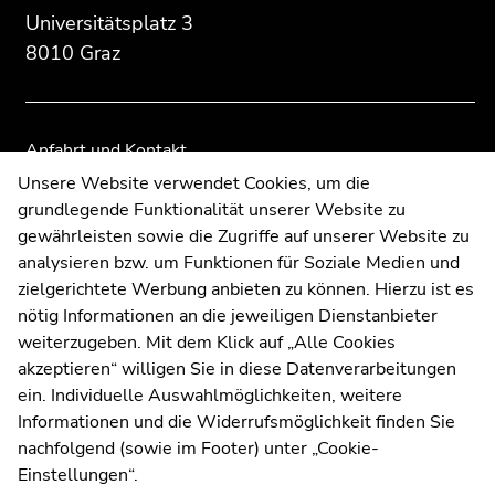
Übersicht
Übersicht
Universitätsplatz 3
der
der
8010 Graz
Seitenbereiche
Seitenbereiche
Anfahrt und Kontakt
Kommunikation und Öffentlichkeitsarbeit
Unsere Website verwendet Cookies, um die
grundlegende Funktionalität unserer Website zu
Moodle
gewährleisten sowie die Zugriffe auf unserer Website zu
UNIGRAZonline
analysieren bzw. um Funktionen für Soziale Medien und
Impressum
zielgerichtete Werbung anbieten zu können. Hierzu ist es
Datenschutzerklärung
nötig Informationen an die jeweiligen Dienstanbieter
Cookie-Einstellungen
weiterzugeben. Mit dem Klick auf „Alle Cookies
Barrierefreiheitserklärung
akzeptieren“ willigen Sie in diese Datenverarbeitungen
ein. Individuelle Auswahlmöglichkeiten, weitere
Informationen und die Widerrufsmöglichkeit finden Sie
nachfolgend (sowie im Footer) unter „Cookie-
Wetterstation
Uni Graz
Einstellungen“.